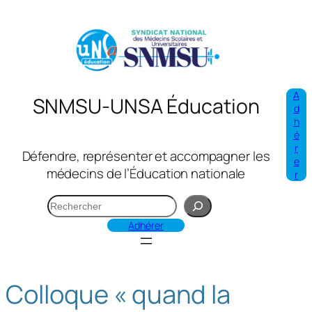
Aller
au
contenu
A
SNMSU-UNSA Éducation
d
h
é
r
Défendre, représenter et accompagner les
e
médecins de l’Éducation nationale
r
R
e
Adhérer
c
h
e
Colloque « quand la
r
c