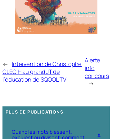
Alerte
←
Intervention de Christophe
info
CLEC’H au grand JT de
concours
l’éducation de SQOOL TV
→
PLUS DE PUBLICATIONS
Quand les mots blessent,
9
excluent ou divisent, comment