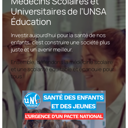
Médecins Scolaires et
h
Universitaires de l’UNSA
e
Éducation
r
Investir aujourd’hui pour la santé de nos
enfants, c’est construire une société plus
juste et un avenir meilleur.
Ensemble, défendons la médecine scolaire
et une scolarité équitable et épanouie pour
tous !