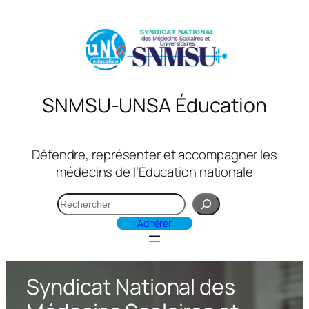
Aller
au
contenu
SNMSU-UNSA Éducation
Défendre, représenter et accompagner les
médecins de l’Éducation nationale
R
e
Adhérer
c
h
e
Syndicat National des
r
c