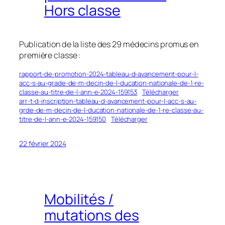
Hors classe
Publication de la liste des 29 médecins promus en
première classe :
rapport-de-promotion-2024-tableau-d-avancement-pour-l-
acc-s-au-grade-de-m-decin-de-l-ducation-nationale-de-1-re-
classe-au-titre-de-l-ann-e-2024-159153
Télécharger
arr-t-d-inscription-tableau-d-avancement-pour-l-acc-s-au-
grde-de-m-decin-de-l-ducation-nationale-de-1-re-classe-au-
titre-de-l-ann-e-2024-159150
Télécharger
22 février 2024
Mobilités /
mutations des