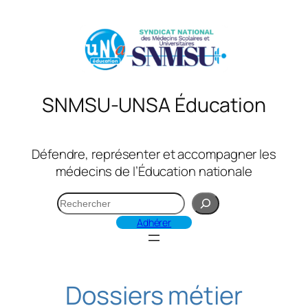
Aller
au
contenu
SNMSU-UNSA Éducation
Défendre, représenter et accompagner les
médecins de l’Éducation nationale
R
e
Adhérer
c
h
e
r
Dossiers métier
c