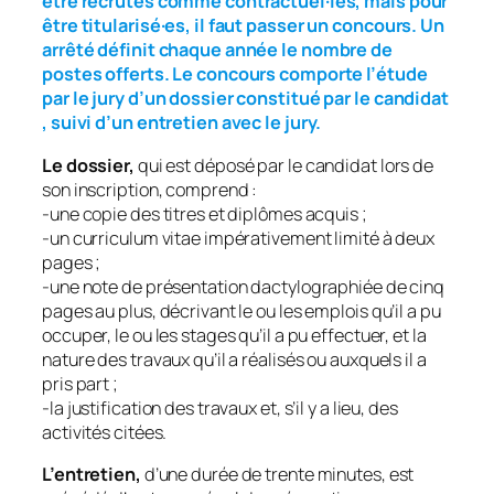
être recrutés comme contractuel·les, mais pour
être titularisé·es, il faut passer un concours. Un
arrêté définit chaque année le nombre de
postes offerts. Le concours comporte l’étude
par le jury d’un dossier constitué par le candidat
, suivi d’un entretien avec le jury.
Le dossier,
qui est déposé par le candidat lors de
son inscription, comprend :
-une copie des titres et diplômes acquis ;
-un curriculum vitae impérativement limité à deux
pages ;
-une note de présentation dactylographiée de cinq
pages au plus, décrivant le ou les emplois qu’il a pu
occuper, le ou les stages qu’il a pu effectuer, et la
nature des travaux qu’il a réalisés ou auxquels il a
pris part ;
-la justification des travaux et, s’il y a lieu, des
activités citées.
L’entretien,
d’une durée de trente minutes, est