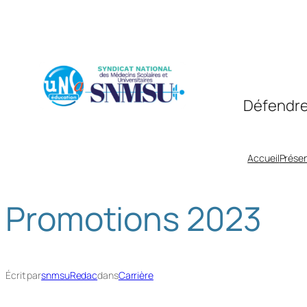
Aller
au
contenu
Défendre
Accueil
Présen
Promotions 2023
Écrit par
snmsuRedac
dans
Carrière