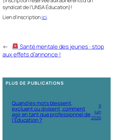
(inscription réservée aux adhérents d’un
syndicat de l’UNSA Éducation)!
Lien d’inscription
ici
.
←
Santé mentale des jeunes : stop
aux effets d’annonce !
PLUS DE PUBLICATIONS
Quand les mots blessent,
9
excluent ou divisent, comment
juin
agir en tant que professionnel de
2026
l’Éducation ?