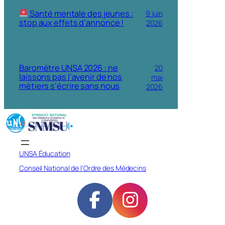
Santé mentale des jeunes :
9 juin
stop aux effets d’annonce !
2026
Baromètre UNSA 2026 : ne
20
laissons pas l’avenir de nos
mai
métiers s’écrire sans nous
2026
UNSA Éducation
Conseil National de l’Ordre des Médecins