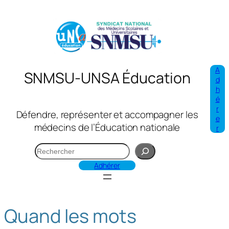
Aller
au
contenu
A
SNMSU-UNSA Éducation
d
h
é
r
Défendre, représenter et accompagner les
e
médecins de l’Éducation nationale
r
R
e
Adhérer
c
h
e
Quand les mots
r
c