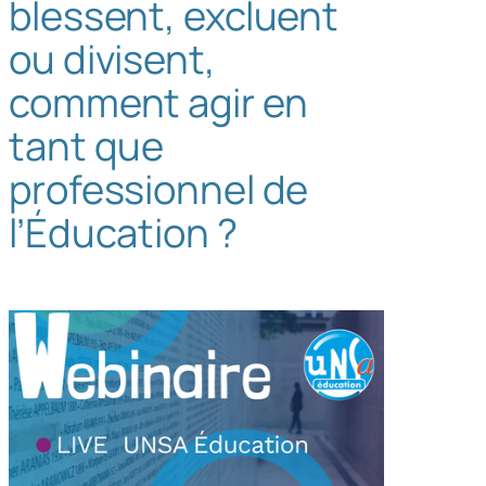
blessent, excluent
h
ou divisent,
e
r
comment agir en
tant que
professionnel de
l’Éducation ?