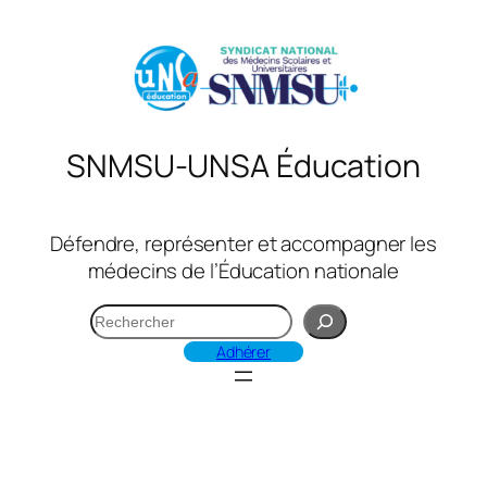
Aller
au
contenu
SNMSU-UNSA Éducation
Défendre, représenter et accompagner les
médecins de l’Éducation nationale
R
e
Adhérer
c
h
e
r
c