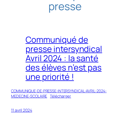
presse
h
e
r
Communiqué de
presse intersyndical
Avril 2024 : la santé
des élèves n’est pas
une priorité !
COMMUNIQUE-DE-PRESSE-INTERSYNDICAL-AVRIL-2024-
MEDECINE-SCOLAIRE
Télécharger
11 avril 2024