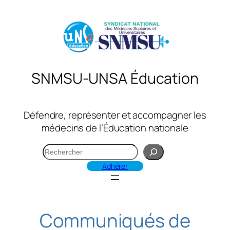
Aller
au
contenu
SNMSU-UNSA Éducation
Défendre, représenter et accompagner les
médecins de l’Éducation nationale
R
e
Adhérer
c
h
e
r
Communiqués de
c