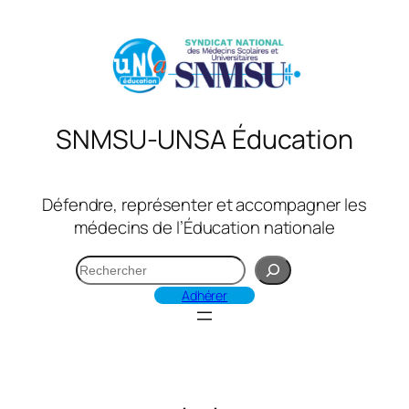
Aller
au
contenu
SNMSU-UNSA Éducation
Défendre, représenter et accompagner les
médecins de l’Éducation nationale
R
e
Adhérer
c
h
e
r
c