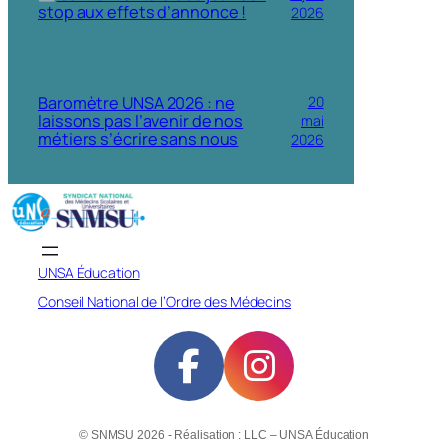
stop aux effets d’annonce !
2026
Baromètre UNSA 2026 : ne
20
laissons pas l’avenir de nos
mai
métiers s’écrire sans nous
2026
UNSA Éducation
Conseil National de l’Ordre des Médecins
© SNMSU 2026 - Réalisation : LLC – UNSA Éducation