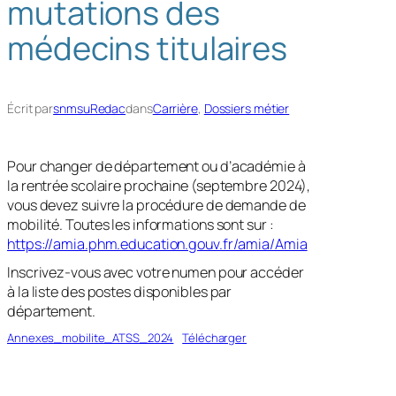
mutations des
h
médecins titulaires
e
r
Écrit par
snmsuRedac
dans
Carrière
, 
Dossiers métier
Pour changer de département ou d’académie à
la rentrée scolaire prochaine (septembre 2024),
vous devez suivre la procédure de demande de
mobilité. Toutes les informations sont sur :
https://amia.phm.education.gouv.fr/amia/Amia
Inscrivez-vous avec votre numen pour accéder
à la liste des postes disponibles par
département.
Annexes_mobilite_ATSS_2024
Télécharger