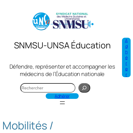
Aller
au
contenu
A
SNMSU-UNSA Éducation
d
h
é
r
Défendre, représenter et accompagner les
e
médecins de l’Éducation nationale
r
R
e
Adhérer
c
h
e
Mobilités /
r
c