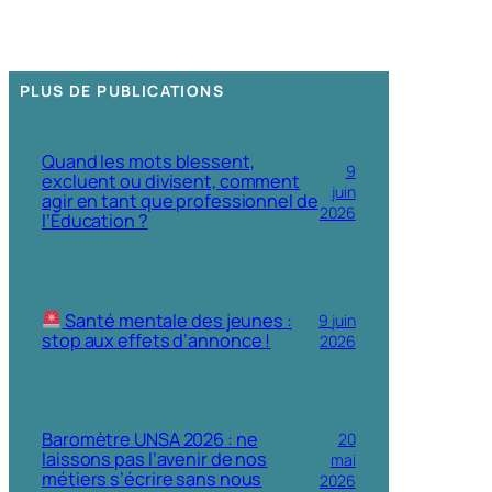
PLUS DE PUBLICATIONS
Quand les mots blessent,
9
excluent ou divisent, comment
juin
agir en tant que professionnel de
2026
l’Éducation ?
Santé mentale des jeunes :
9 juin
stop aux effets d’annonce !
2026
Baromètre UNSA 2026 : ne
20
laissons pas l’avenir de nos
mai
métiers s’écrire sans nous
2026