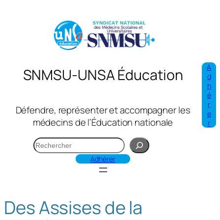
Aller
au
contenu
A
SNMSU-UNSA Éducation
d
h
é
r
Défendre, représenter et accompagner les
e
médecins de l’Éducation nationale
r
R
e
Adhérer
c
h
e
Des Assises de la
r
c