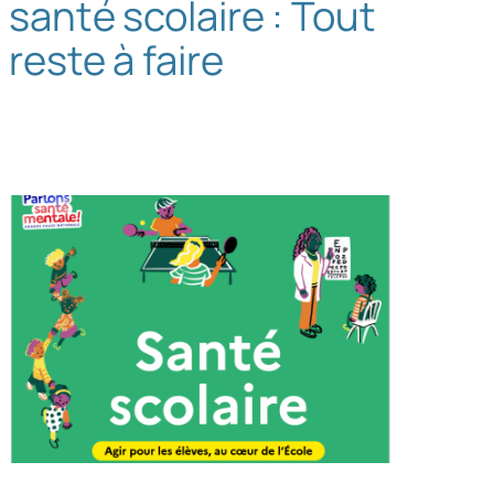
santé scolaire : Tout
h
reste à faire
e
r