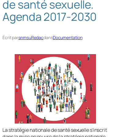
de santé sexuelle.
h
Agenda 2017-2030
e
r
Écrit par
snmsuRedac
dans
Documentation
La stratégie nationale de santé sexuelle s’inscrit
dans la mise en œuvre de la stratégie nationale