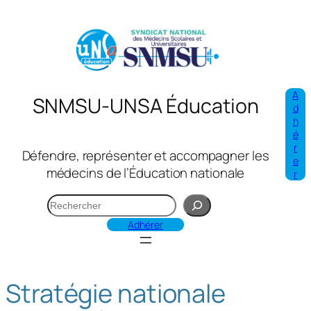
Aller
au
contenu
A
SNMSU-UNSA Éducation
d
h
é
r
Défendre, représenter et accompagner les
e
médecins de l’Éducation nationale
r
R
e
Adhérer
c
h
e
Stratégie nationale
r
c