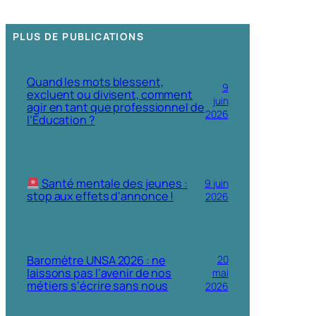
PLUS DE PUBLICATIONS
Quand les mots blessent,
9
excluent ou divisent, comment
juin
agir en tant que professionnel de
2026
l’Éducation ?
Santé mentale des jeunes :
9 juin
stop aux effets d’annonce !
2026
Baromètre UNSA 2026 : ne
20
laissons pas l’avenir de nos
mai
métiers s’écrire sans nous
2026