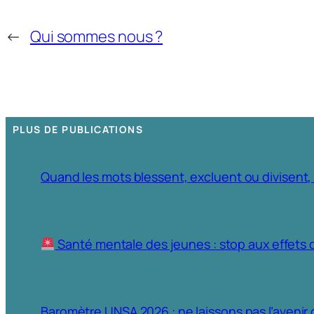
←
Qui sommes nous ?
PLUS DE PUBLICATIONS
Quand les mots blessent, excluent ou divisent,
Santé mentale des jeunes : stop aux effets 
Baromètre UNSA 2026 : ne laissons pas l’avenir 