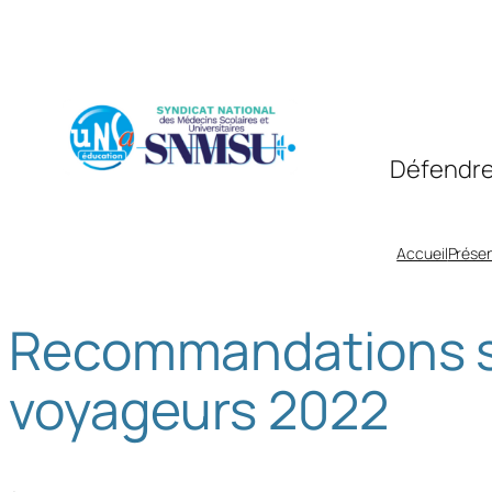
Aller
au
contenu
Défendre
Accueil
Présen
Recommandations sa
voyageurs 2022