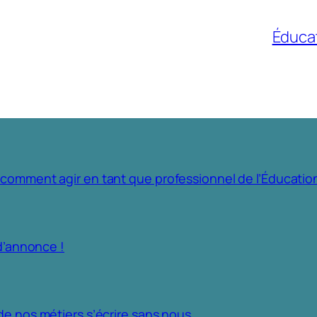
Éducat
 comment agir en tant que professionnel de l’Éducatio
d’annonce !
de nos métiers s’écrire sans nous