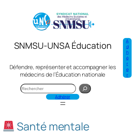
Aller
au
contenu
A
SNMSU-UNSA Éducation
d
h
é
r
Défendre, représenter et accompagner les
e
médecins de l’Éducation nationale
r
R
e
Adhérer
c
h
e
Santé mentale
r
c