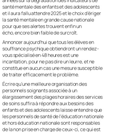
années sur la dégradation des indicateurs de
santé mentale des enfants et des adolescents
et il aura fallu attendre 2025 et le choix d’ériger
la santé mentale en grande cause nationale
pour que ses alertes trouvent enfin un
écho, encore bien faible de surcroît.
Annoncer aujourd’hui que tous les élèves en
souffrance psychique obtiendront un rendez-
vous spécialisé en 48 heures est une
incantation, pour ne pas dire un leurre, et ne
constitue en aucun cas une mesure susceptible
de traiter efficacement le problème.
Écrire qu’une meilleure organisation des
personnels soignants associée à un
élargissement des plages horaires des services
de soins suffira à répondre aux besoins des
enfants et des adolescents laisse entendre que
les personnels de santé de l’éducation nationale
et hors éducation nationale sont responsables
de la non prise en charge de ceux-ci, ce qui est