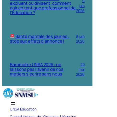
9
excluent ou divisent, comment
juin
agir en tant que professionnel de
2026
l’Éducation ?
Santé mentale des jeunes :
9 juin
stop aux effets d’annonce !
2026
Baromètre UNSA 2026 : ne
20
laissons pas l’avenir de nos
mai
métiers s’écrire sans nous
2026
UNSA Éducation
Conseil National de l’Ordre des Médecins