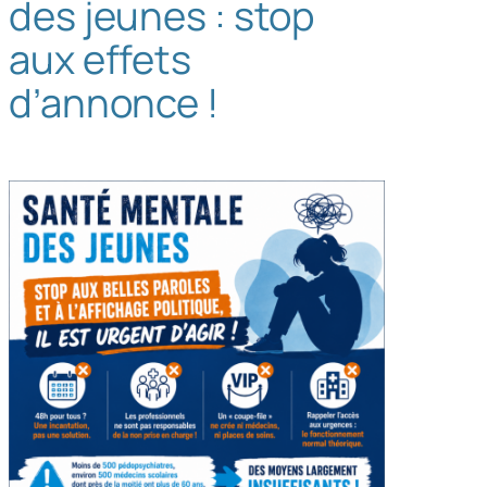
des jeunes : stop
h
aux effets
e
r
d’annonce !