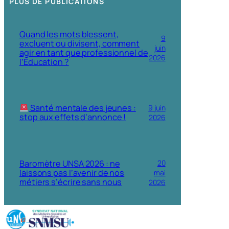
PLUS DE PUBLICATIONS
Quand les mots blessent,
9
excluent ou divisent, comment
juin
agir en tant que professionnel de
2026
l’Éducation ?
Santé mentale des jeunes :
9 juin
stop aux effets d’annonce !
2026
Baromètre UNSA 2026 : ne
20
laissons pas l’avenir de nos
mai
métiers s’écrire sans nous
2026