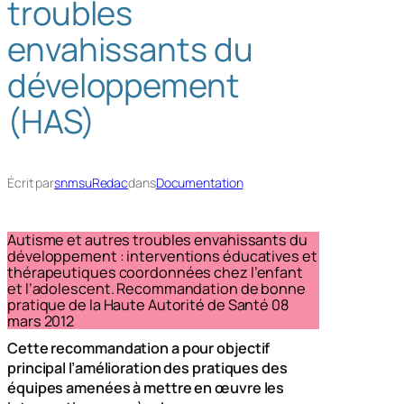
troubles
h
envahissants du
e
r
développement
(HAS)
Écrit par
snmsuRedac
dans
Documentation
Autisme et autres troubles envahissants du
développement : interventions éducatives et
thérapeutiques coordonnées chez l’enfant
et l’adolescent. Recommandation de bonne
pratique de la Haute Autorité de Santé 08
mars 2012
Cette recommandation a pour objectif
principal l’amélioration des pratiques des
équipes amenées à mettre en œuvre les