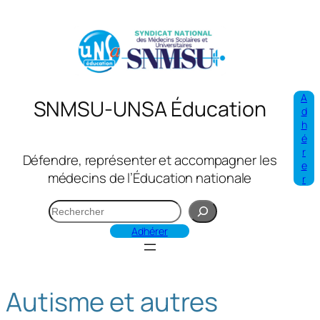
Aller
au
contenu
A
SNMSU-UNSA Éducation
d
h
é
r
Défendre, représenter et accompagner les
e
médecins de l’Éducation nationale
r
R
e
Adhérer
c
h
e
Autisme et autres
r
c