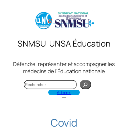
Aller
au
contenu
SNMSU-UNSA Éducation
Défendre, représenter et accompagner les
médecins de l’Éducation nationale
R
e
Adhérer
c
h
e
r
Covid
c